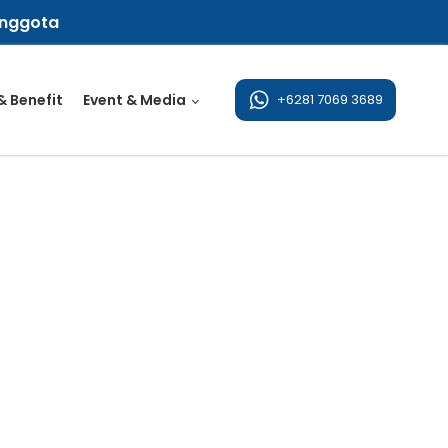
Anggota
 Benefit
Event & Media
+6281 7069 3689